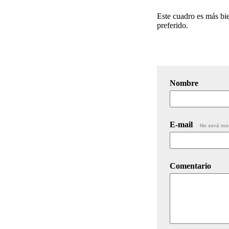
Este cuadro es más bie
preferido.
Nombre
E-mail
No será mo
Comentario