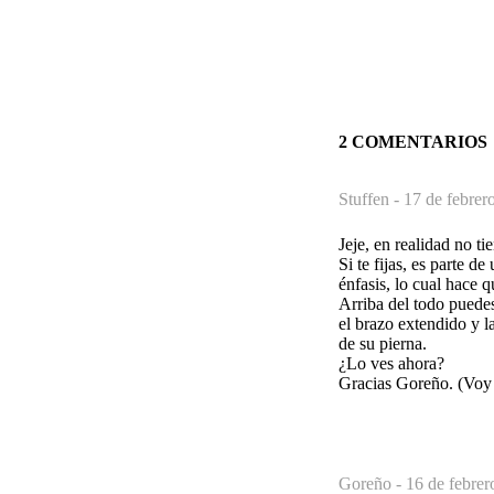
2 COMENTARIOS
Stuffen -
17 de febrer
Jeje, en realidad no ti
Si te fijas, es parte d
énfasis, lo cual hace 
Arriba del todo puedes
el brazo extendido y l
de su pierna.
¿Lo ves ahora?
Gracias Goreño. (Voy 
Goreño -
16 de febrer