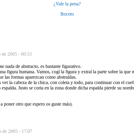
¿Vale la pena?
Boceto
o de 2005 - 00:33
ene nada de abstracto, es bastante figurativo.
e una figura humana. Vamos, cogí la figura y extraí la parte sobre la que
que las formas aparezcan como abstraídas.
 ver la cabeza de la chica, con coleta y todo, para continuar con el cue
a espalda. Justo se corta en la zona donde dicha espalda pierde su nombr
a poner otro que espero os guste más).
o de 2005 - 17:07